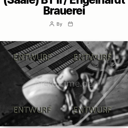
Brauerei
By
Post
Post
author
date