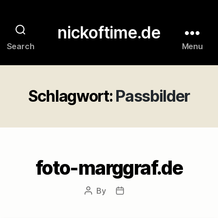
nickoftime.de
Search
Menu
Schlagwort:
Passbilder
foto-marggraf.de
By
Post
Post
author
date