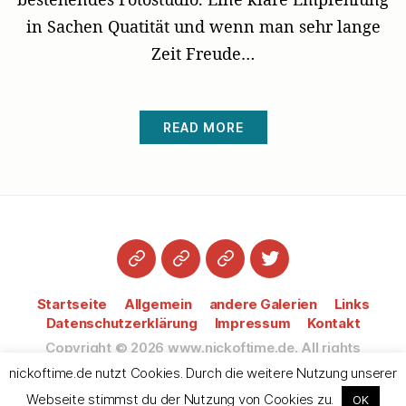
in Sachen Quatität und wenn man sehr lange
Zeit Freude…
READ MORE
Startseite
Datenschutzerklärung
Impressum
Twitter
Startseite
Allgemein
andere Galerien
Links
Datenschutzerklärung
Impressum
Kontakt
Copyright © 2026
www.nickoftime.de.
All rights
reserved.
nickoftime.de nutzt Cookies. Durch die weitere Nutzung unserer
Webseite stimmst du der Nutzung von Cookies zu.
OK
Up