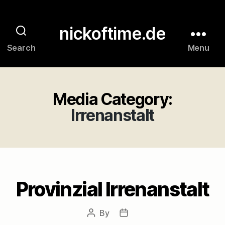
nickoftime.de
Search
Menu
Media Category:
Irrenanstalt
Provinzial Irrenanstalt
By
Post
Post