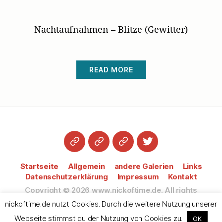
author
date
Nachtaufnahmen – Blitze (Gewitter)
READ MORE
Startseite
Datenschutzerklärung
Impressum
Twitter
Startseite
Allgemein
andere Galerien
Links
Datenschutzerklärung
Impressum
Kontakt
Copyright © 2026
www.nickoftime.de.
All rights
reserved.
nickoftime.de nutzt Cookies. Durch die weitere Nutzung unserer
Webseite stimmst du der Nutzung von Cookies zu.
OK
Up