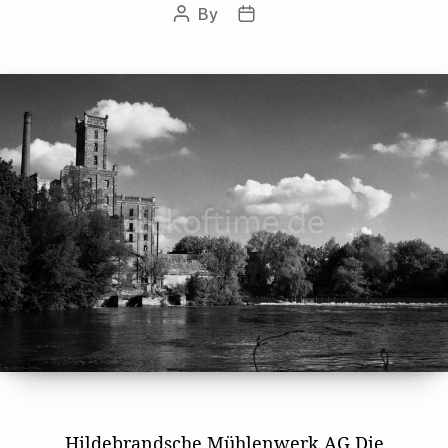
By
Post
Post
author
date
Hildebrandsche Mühlenwerk AG Die