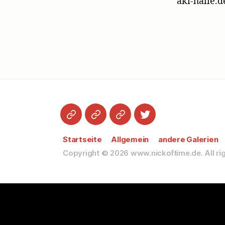
aki-halle.
Startseite
Datenschutzerklärung
Impressum
Twitter
Startseite
Allgemein
andere Galerien
Copyright © 2026
www.nickoftime.de.
All r