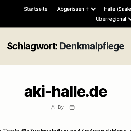
Startseite
Abgerissen †
Halle (Saale
Überregional
Schlagwort:
Denkmalpflege
aki-halle.de
By
Post
Post
author
date