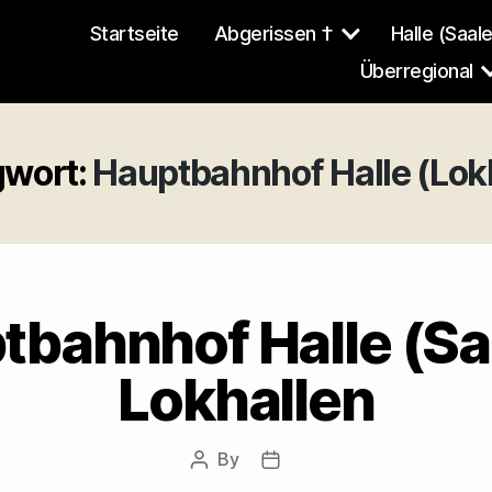
Startseite
Abgerissen †
Halle (Saale
Überregional
wort:
Hauptbahnhof Halle (Lok
tbahnhof Halle (Saa
Lokhallen
By
Post
Post
author
date