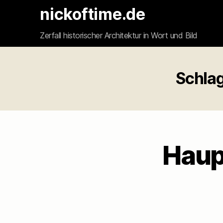
nickoftime.de
Zerfall historischer Architektur in Wort und Bild
Schlag
Haup