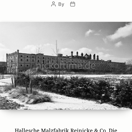
By
Post
Post
author
date
Hallesche Malzfabrik Reinicke & Co. Die