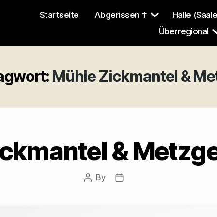
Startseite
Abgerissen †
Halle (Saale
Überregional
agwort:
Mühle Zickmantel & Me
ckmantel & Metzge
By
Post
Post
author
date