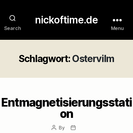
nickoftime.de
Search
Menu
Schlagwort:
Ostervilm
Entmagnetisierungsstati
on
By
Post
Post