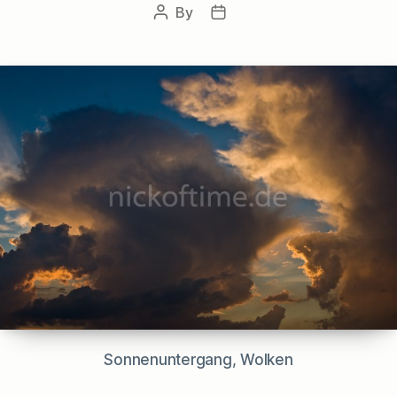
By
Post
Post
author
date
Sonnenuntergang, Wolken