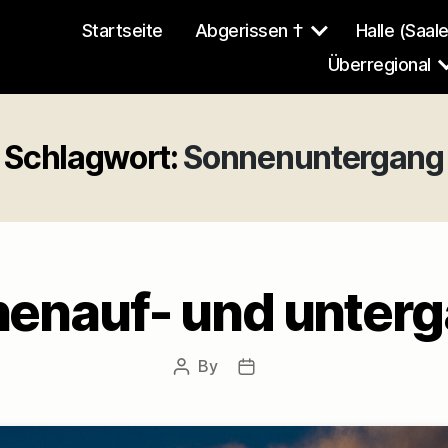
Startseite
Abgerissen †
Halle (Saale
Überregional
Schlagwort:
Sonnenuntergang
enauf- und unter
By
Post
Post
author
date