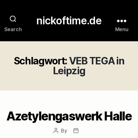
nickoftime.de
Search
Menu
Schlagwort:
VEB TEGA in
Leipzig
Azetylengaswerk Halle
By
Post
Post