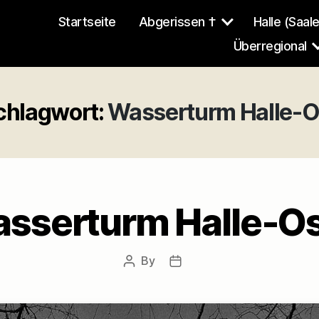
Startseite
Abgerissen †
Halle (Saale
Überregional
chlagwort:
Wasserturm Halle-O
sserturm Halle-Os
By
Post
Post
author
date