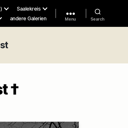
)
Saalekreis
andere Galerien
Menu
Search
st
t †