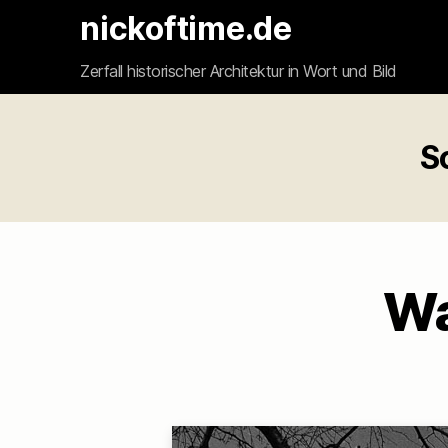
nickoftime.de
Zerfall historischer Architektur in Wort und Bild
S
Wa