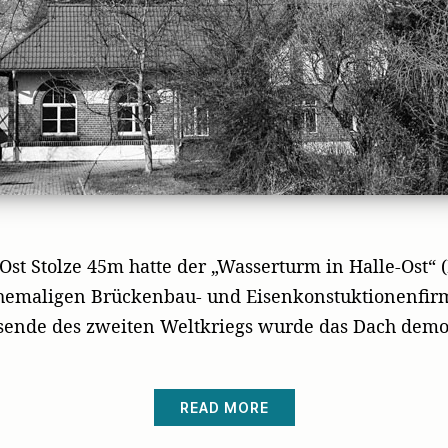
st Stolze 45m hatte der „Wasserturm in Halle-Ost“ 
ehemaligen Brückenbau- und Eisenkonstuktionenfirm
sende des zweiten Weltkriegs wurde das Dach dem
READ MORE