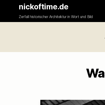
nickoftime.de
Zerfall historischer Architektur in Wort und Bild
Was