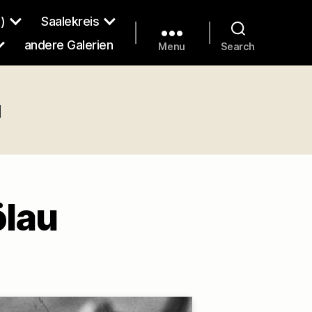
)
Saalekreis
andere Galerien
Menu
Search
u
ölau