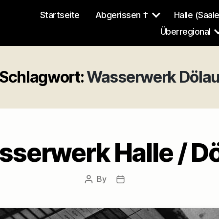
Startseite
Abgerissen †
Halle (Saale
Überregional
Schlagwort:
Wasserwerk Döla
serwerk Halle / D
By
Post
Post
author
date