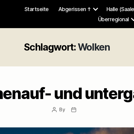
Startseite
Abgerissen †
Halle (Saale
Überregional
Schlagwort:
Wolken
enauf- und unter
By
Post
Post
author
date