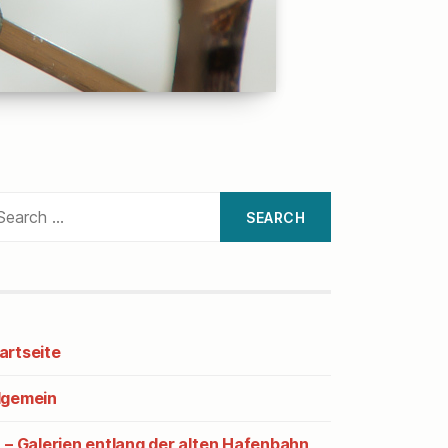
arch
:
artseite
lgemein
– Galerien entlang der alten Hafenbahn