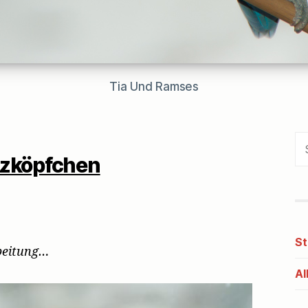
Tia Und Ramses
Se
for
zköpfchen
St
rbeitung…
Al