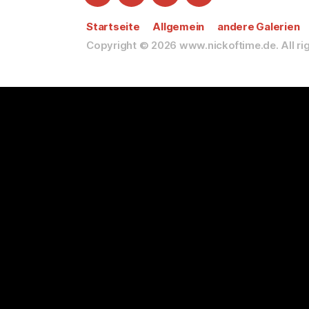
Startseite
Datenschutzerklärung
Impressum
Twitter
Startseite
Allgemein
andere Galerien
Copyright © 2026
www.nickoftime.de.
All r