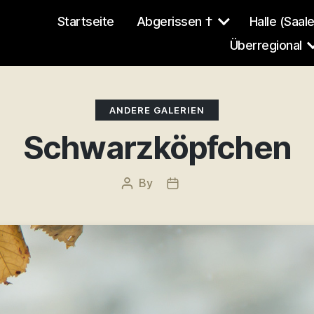
Startseite
Abgerissen †
Halle (Saale
Überregional
Categories
ANDERE GALERIEN
Schwarzköpfchen
By
Post
Post
author
date