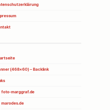
tenschutzerklärung
pressum
ntakt
artseite
nner (468×60) – Backlink
nks
foto-marggraf.de
marodes.de