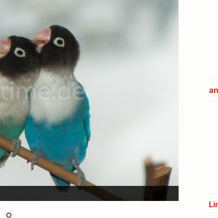
an
Li