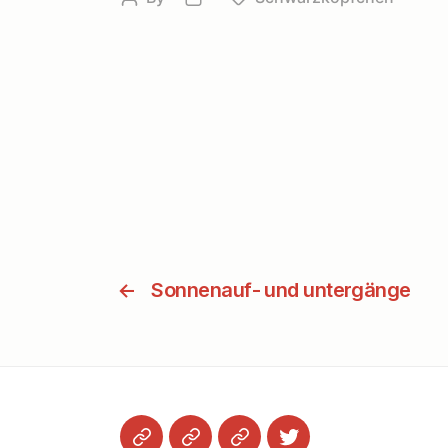
author
date
←
Sonnenauf- und untergänge