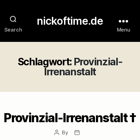
nickoftime.de
Search
Menu
Schlagwort:
Provinzial-
Irrenanstalt
Provinzial-Irrenanstalt †
By
Post
Post