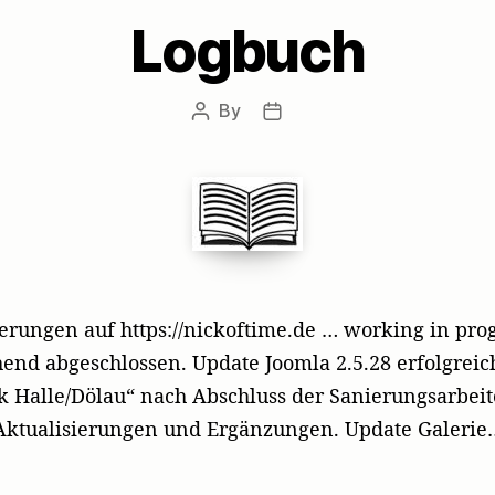
Logbuch
By
Post
Post
author
date
rungen auf https://nickoftime.de … working in pro
end abgeschlossen. Update Joomla 2.5.28 erfolgreic
 Halle/Dölau“ nach Abschluss der Sanierungsarbeit
Aktualisierungen und Ergänzungen. Update Galerie