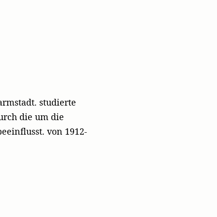
rmstadt. studierte
urch die um die
influsst. von 1912-