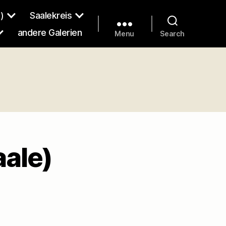
)
Saalekreis
andere Galerien
Menu
Search
aale)