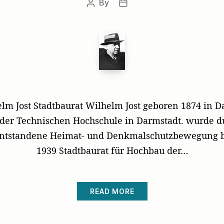
By
Post
Post
author
date
lm Jost Stadtbaurat Wilhelm Jost geboren 1874 in Da
 der Technischen Hochschule in Darmstadt. wurde d
ntstandene Heimat- und Denkmalschutzbewegung bee
1939 Stadtbaurat für Hochbau der…
READ MORE