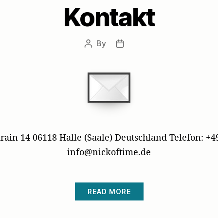
Kontakt
By
Post
Post
author
date
in 14 06118 Halle (Saale) Deutschland Telefon: +49
info@nickoftime.de
READ MORE