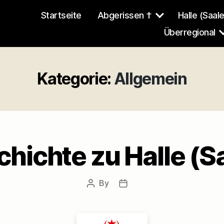
Startseite
Abgerissen †
Halle (Saale
Überregional
Kategorie:
Allgemein
hichte zu Halle (S
By
Post
Post
author
date