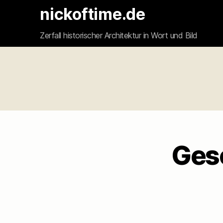
nickoftime.de
Zerfall historischer Architektur in Wort und Bild
Gesc